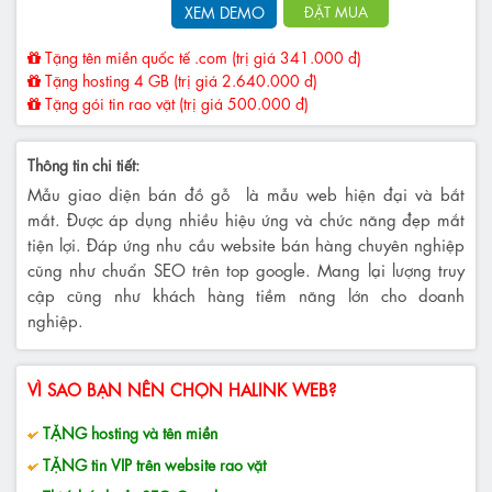
XEM DEMO
ĐẶT MUA
Tặng tên miền quốc tế .com (trị giá 341.000 đ)
Tặng hosting 4 GB (trị giá 2.640.000 đ)
Tặng gói tin rao vặt (trị giá 500.000 đ)
Thông tin chi tiết:
Mẫu giao diện bán đồ gỗ là mẫu web hiện đại và bắt
mắt. Được áp dụng nhiều hiệu ứng và chức năng đẹp mắt
tiện lợi. Đáp ứng nhu cầu website bán hàng chuyên nghiệp
cũng như chuẩn SEO trên top google. Mang lại lượng truy
cập cũng như khách hàng tiềm năng lớn cho doanh
nghiệp.
VÌ SAO BẠN NÊN CHỌN HALINK WEB?
TẶNG hosting và tên miền
TẶNG tin VIP trên website rao vặt