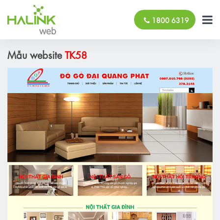
1800 6319
Mẫu website
TK58