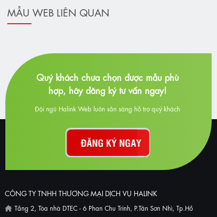
MẪU WEB LIÊN QUAN
Quý khách chưa chọn được mẫu phù
hợp, hãy đăng ký tư vấn ngay!
Đội ngũ Halink Web luôn sẵn sàng hỗ trợ quý khách
CÔNG TY TNHH THƯƠNG MẠI DỊCH VỤ HALINK
Tầng 2, Tòa nhà DTEC - 6 Phan Chu Trinh, P.Tân Sơn Nhì, Tp.Hồ