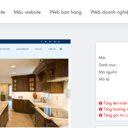
ite
Mẫu website
Web bán hàng
Web doanh nghi
Mã:
Danh mục:
Mã nguồn:
Mô tả:
Tặng tên miền 
Tặng hosting 
Tặng gói tin r