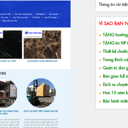
Thông tin chi tiết:
VÌ SAO BẠN 
TẶNG hosting 
TẶNG tin VIP t
Thiết kế chuẩ
Tương thích các
Quản trị đơn g
Bàn giao full
Dịch vụ chuyên
Hơn 10 năm k
Bảo hành miễn 