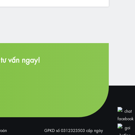
tư vấn ngay!
toán
GPKD số 0312323503 cấp ngày