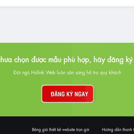
hưa chọn được mẫu phù hợp, hãy đăng ký 
Đội ngũ Halink Web luôn sẵn sàng hỗ trợ quý khách
Bảng giá thiết kế website trọn gói
Hướng dẫn thanh 