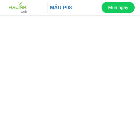
Mua ngay
MẪU
P08