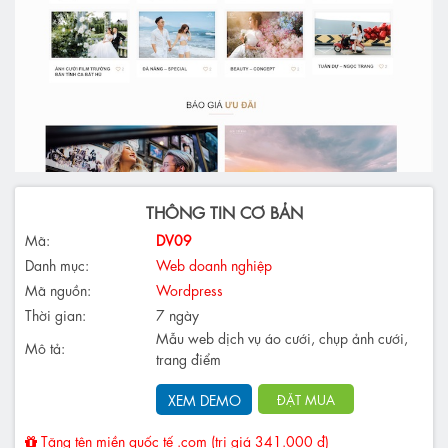
THÔNG TIN CƠ BẢN
Mã:
DV09
Danh mục:
Web doanh nghiệp
Mã nguồn:
Wordpress
Thời gian:
7 ngày
Mẫu web dịch vụ áo cưới, chụp ảnh cưới,
Mô tả:
trang điểm
XEM DEMO
ĐẶT MUA
Tặng tên miền quốc tế .com (trị giá 341.000 đ)