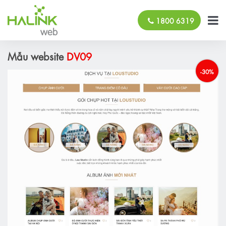
1800 6319
Mẫu website
DV09
-30%