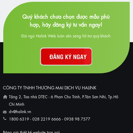
Quý khách chưa chọn được mẫu phù
hợp, hãy đăng ký tư vấn ngay!
Đội ngũ Halink Web luôn sẵn sàng hỗ trợ quý khách
CÔNG TY TNHH THƯƠNG MẠI DỊCH VỤ HALINK
Tầng 2, Tòa nhà DTEC - 6 Phan Chu Trinh, P.Tân Sơn Nhì, Tp.Hồ
Chí Minh
dv@halink.vn
1800 6319 - 028 2219 6666 - 0938 98 7577
Bảng giá thiết kế website trọn gói