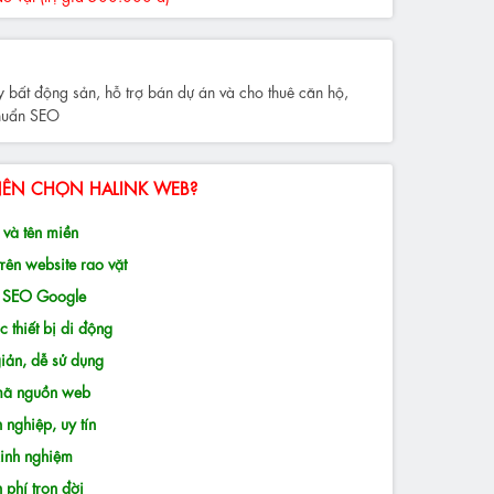
bất động sản, hỗ trợ bán dự án và cho thuê căn hộ,
huẩn SEO
NÊN CHỌN HALINK WEB?
và tên miền
rên website rao vặt
n SEO Google
 thiết bị di động
iản, dễ sử dụng
 mã nguồn web
 nghiệp, uy tín
inh nghiệm
phí trọn đời