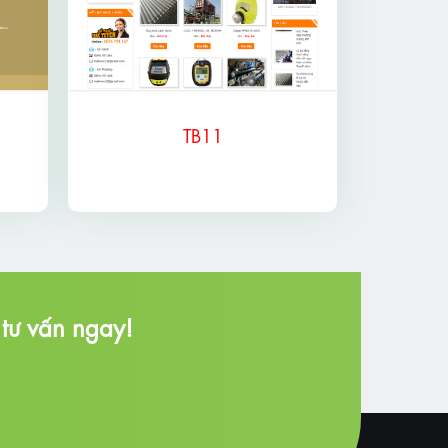
TB11
tư vấn ngay!