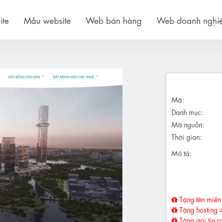
ite
Mẫu website
Web bán hàng
Web doanh nghi
Mã:
Danh mục:
Mã nguồn:
Thời gian:
Mô tả:
Tặng tên miền 
Tặng hosting 
Tặng gói tin r