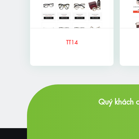
TT14
Quý khách c