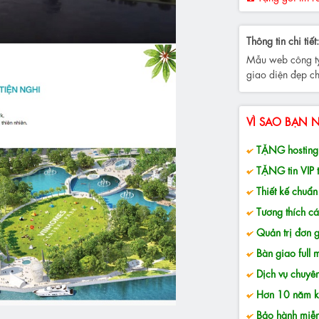
Thông tin chi tiết:
Mẫu web công ty 
giao diện đẹp c
VÌ SAO BẠN 
TẶNG hosting 
TẶNG tin VIP t
Thiết kế chuẩ
Tương thích các
Quản trị đơn g
Bàn giao full
Dịch vụ chuyên
Hơn 10 năm k
Bảo hành miễn 