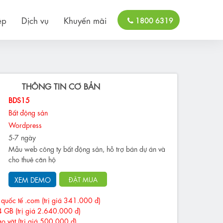
ệp
Dịch vụ
Khuyến mãi
1800 6319
THÔNG TIN CƠ BẢN
BDS15
Bất động sản
Wordpress
5-7 ngày
Mẫu web công ty bất động sản, hỗ trợ bán dự án và
cho thuê căn hộ
XEM DEMO
ĐẶT MUA
quốc tế .com (trị giá 341.000 đ)
4 GB (trị giá 2.640.000 đ)
ao vặt (trị giá 500.000 đ)