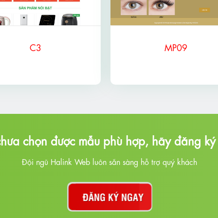
C3
MP09
hưa chọn được mẫu phù hợp, hãy đăng ký 
Đội ngũ Halink Web luôn sẵn sàng hỗ trợ quý khách