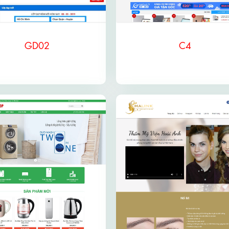
GD02
C4