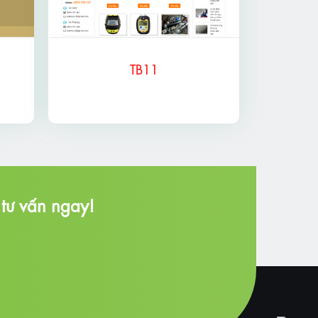
TB11
tư vấn ngay!