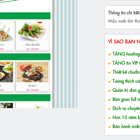
Thông tin chi tiết:
Mẫu web ẩm thực
VÌ SAO BẠN 
TẶNG hosting 
TẶNG tin VIP t
Thiết kế chuẩ
Tương thích các
Quản trị đơn g
Bàn giao full
Dịch vụ chuyên
Hơn 10 năm k
Bảo hành miễn 