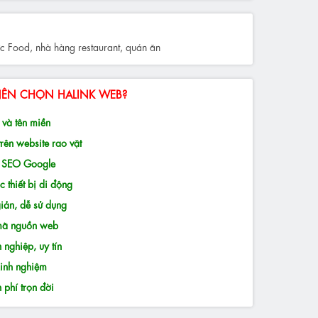
 Food, nhà hàng restaurant, quán ăn
NÊN CHỌN HALINK WEB?
và tên miền
rên website rao vặt
n SEO Google
 thiết bị di động
iản, dễ sử dụng
 mã nguồn web
 nghiệp, uy tín
inh nghiệm
phí trọn đời