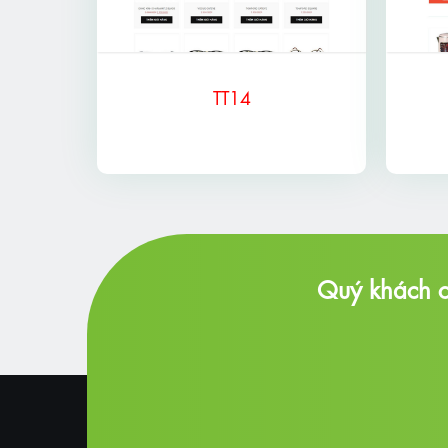
TT14
Quý khách c