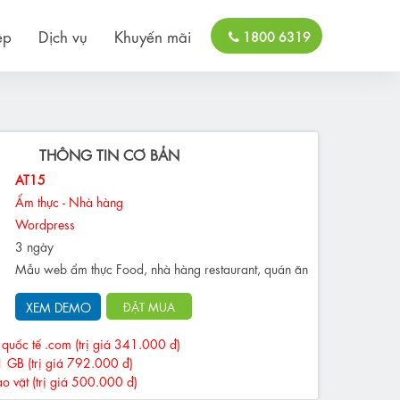
ệp
Dịch vụ
Khuyến mãi
1800 6319
THÔNG TIN CƠ BẢN
AT15
Ẩm thực - Nhà hàng
Wordpress
3 ngày
Mẫu web ẩm thực Food, nhà hàng restaurant, quán ăn
XEM DEMO
ĐẶT MUA
quốc tế .com (trị giá 341.000 đ)
1 GB (trị giá 792.000 đ)
ao vặt (trị giá 500.000 đ)