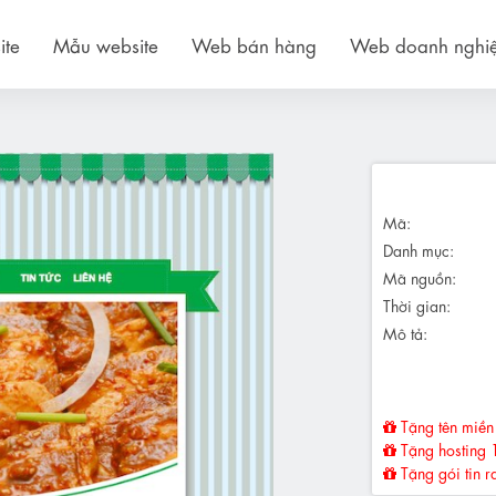
ite
Mẫu website
Web bán hàng
Web doanh nghi
Mã:
Danh mục:
Mã nguồn:
Thời gian:
Mô tả:
Tặng tên miền 
Tặng hosting 
Tặng gói tin r